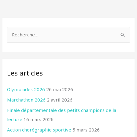
A
r
R
c
e
h
c
i
h
v
Les articles
e
e
r
s
Olympiades 2026
26 mai 2026
c
Marchathon 2026
2 avril 2026
h
e
Finale départementale des petits champions de la
r
lecture
16 mars 2026
Action chorégraphie sportive
5 mars 2026
: