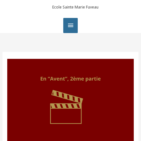
Aller
MENU
Ecole Sainte Marie Fuveau
principal
au
PRINCIPAL
contenu